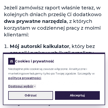
jeden, ostateczny argument.
Jeżeli zamówisz raport właśnie teraz, w
kolejnych dniach prześlę Ci dodatkowo
dwa prywatne narzędzia
, z których
korzystam w codziennej pracy z moimi
klientami:
Mój autorski kalkulator
, który bez
emocji i rynkowych iluzji przeliczy
Cookies i prywatność
realną rentowność Twojego wariantu
Niezbędne pliki cookie są zawsze włączone. Analityczne i
zakupu.
marketingowe ładujemy tylko po Twojej zgodzie. Szczegóły w
polityce prywatności
.
Moją prywatną checklistę odbioru
technicznego
. Zabierz ją ze sobą na
Dostosuj wybór
przekazanie kluczy, a gwarantuję, że
Odrzuć
Akceptuj
uchroni Cię przed płaceniem za wady
ukryte z własnej kieszeni.