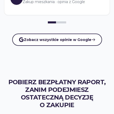
K.Z.
,
Zakup pierwszego mieszkania
·
opinia z
Google
Zobacz wszystkie opinie w Google
POBIERZ BEZPŁATNY RAPORT,
ZANIM PODEJMIESZ
OSTATECZNĄ DECYZJĘ
O ZAKUPIE