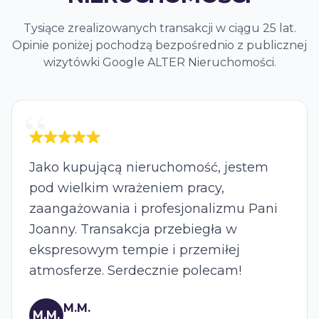
Tysiące zrealizowanych transakcji w ciągu 25 lat.
Opinie poniżej pochodzą bezpośrednio z publicznej
wizytówki Google ALTER Nieruchomości.
“
5 z 5 gwiazdek
Bardzo polecam współpracę z Panią
Joanną! Pełen profesjonalizm, zakup
pierwszego mieszkania przebiegł bez
żadnych problemów, pełne wsparcie na
każdym etapie. Jestem bardzo
zadowolona!
K.Z.