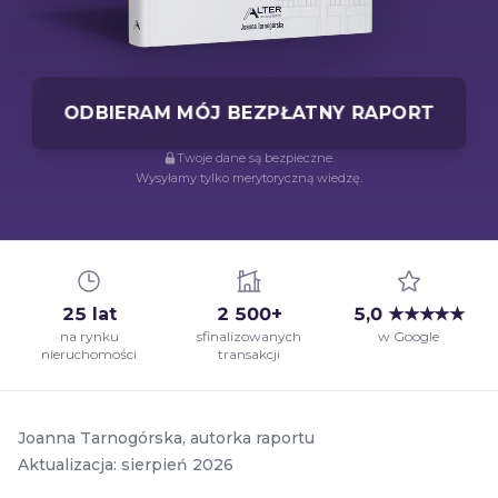
ODBIERAM MÓJ BEZPŁATNY RAPORT
Twoje dane są bezpieczne.
Wysyłamy tylko merytoryczną wiedzę.
25
lat
2 500
+
5,0
★
★
★
★
★
na rynku
sfinalizowanych
w Google
nieruchomości
transakcji
List od autorki raportu - Joanna Tarnogórska o ukry
Joanna Tarnogórska, autorka raportu
Aktualizacja: sierpień 2026