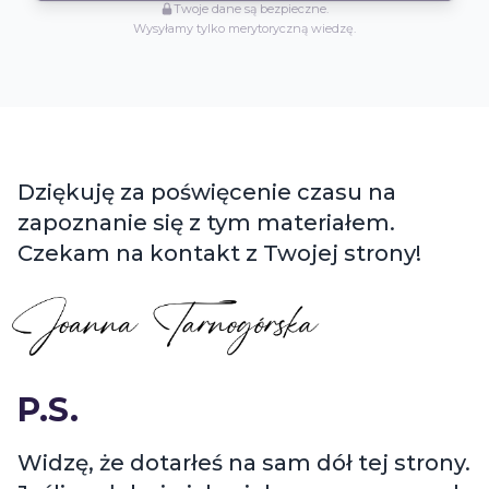
Twoje dane są bezpieczne.
Wysyłamy tylko merytoryczną wiedzę.
Podsumowanie i bonusy do raportu
Dziękuję za poświęcenie czasu na
zapoznanie się z tym materiałem.
Czekam na kontakt z Twojej strony!
P.S.
Widzę, że dotarłeś na sam dół tej strony.