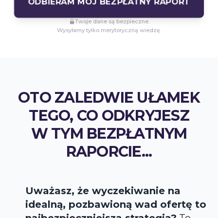
ODBIERAM MÓJ BEZPŁATNY RAPORT
Twoje dane są bezpieczne.
Wysyłamy tylko merytoryczną wiedzę.
OTO ZALEDWIE UŁAMEK
TEGO, CO ODKRYJESZ
W TYM BEZPŁATNYM
RAPORCIE...
Uważasz, że wyczekiwanie na
idealną, pozbawioną wad ofertę to