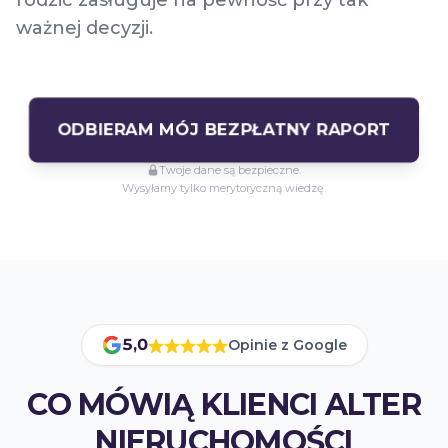
rodzic zasługuje na pewność przy tak
ważnej decyzji.
ODBIERAM MÓJ BEZPŁATNY RAPORT
Twoje dane są bezpieczne.
Wysyłamy tylko merytoryczną wiedzę.
5,0
Opinie z Google
Średnia ocena
5,0
z 5 w wiz
CO MÓWIĄ KLIENCI ALTER
NIERUCHOMOŚCI