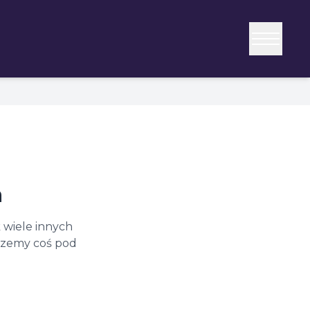
a
 wiele innych
erzemy coś pod